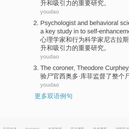
升和
吸引力
的
重要
研究
。
youdao
Psychologist
and
behavioral
sci
a
key
study
in
to self-enhancem
心理学家
和
行为
科学家
尼古拉斯
升和吸引力的
重要
研究
。
youdao
The coroner
,
Theodore Curphey
验尸
官
西奥多
·库菲
监督
了整个
youdao
更多双语例句
关于有道
Investors
有道智选
官方博客
技术博客
诚聘英