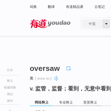
词典
翻译
有道精品课
云笔记
中英
有道 - 网易旗下搜索
oversaw
目录
英
[ˌəʊvəˈsɔː]
释义
v. 监管，监督；看到，无意中看到（
权威词典
用法
例句
网络释义
专业释义
英英释义