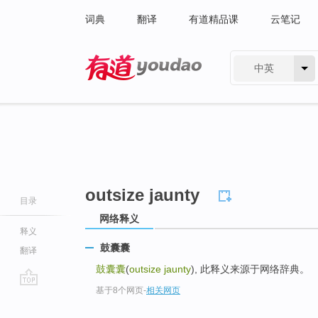
词典
翻译
有道精品课
云笔记
中英
有道 - 网易旗下搜索
outsize jaunty
目录
网络释义
释义
鼓囊囊
翻译
鼓囊囊
(
outsize jaunty
), 此释义来源于网络辞典。
基于8个网页
-
相关网页
go
top