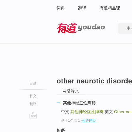
词典
翻译
有道精品课
中
有道 - 网易旗下搜索
other neurotic disorde
目录
网络释义
释义
其他神经症性障碍
翻译
中文:
其他神经症性障碍
;英文:
Other neu
基于1个网页
-
相关网页
go
top
短语