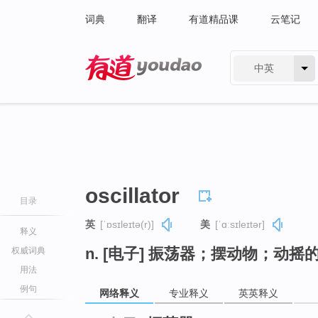
词典
翻译
有道精品课
云笔记
中英
有道 - 网易旗下搜索
oscillator
目录
英
[ˈɒsɪleɪtə(r)]
美
[ˈɑːsɪleɪtər]
释义
n. [电子] 振荡器；摆动物；动摇
权威词典
用法
例句
网络释义
专业释义
英英释义