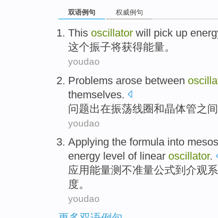
双语例句
权威例句
This
oscillator
will
pick up
energ
这个
振子
将
获得
能量
。
youdao
Problems
arose between
oscilla
themselves.
问题
出在
振荡
线圈
和
晶体管之间
youdao
Applying
the
formula
into
mesos
energy
level
of
linear
oscillator
.
应用
能量
测不准量
公式
到
介
观
系
度。
youdao
更多双语例句