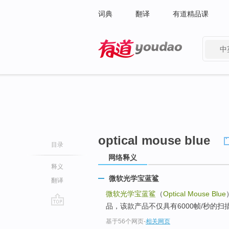
词典
翻译
有道精品课
中
有道 - 网易旗下搜索
optical mouse blue
目录
网络释义
释义
微软光学宝蓝鲨
翻译
微软光学宝蓝鲨
（
Optical Mouse Blue
品，该款产品不仅具有6000帧/秒的扫
go
基于56个网页
-
相关网页
top