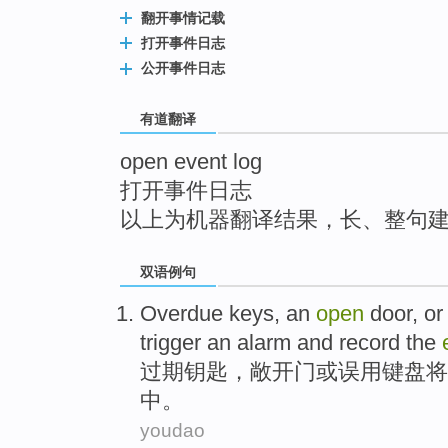
top
翻开事情记载
打开事件日志
公开事件日志
有道翻译
open event log
打开事件日志
以上为机器翻译结果，长、整句
双语例句
Overdue
keys
,
an
open
door
,
or
trigger
an alarm
and
record
the
过期
钥匙
，
敞开
门
或
误用
键盘
将
中。
youdao