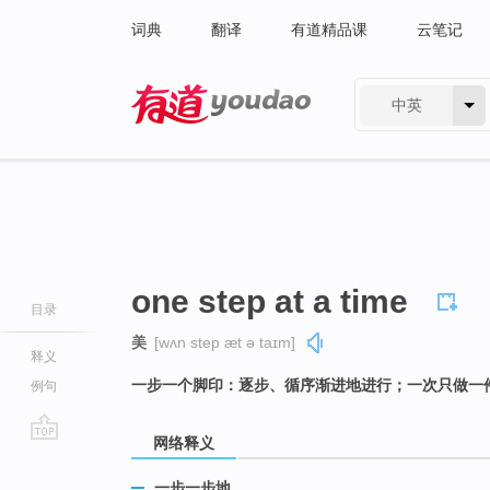
词典
翻译
有道精品课
云笔记
中英
有道 - 网易旗下搜索
one step at a time
目录
美
[wʌn step æt ə taɪm]
释义
一步一个脚印：逐步、循序渐进地进行；一次只做一
例句
网络释义
go
top
一步一步地