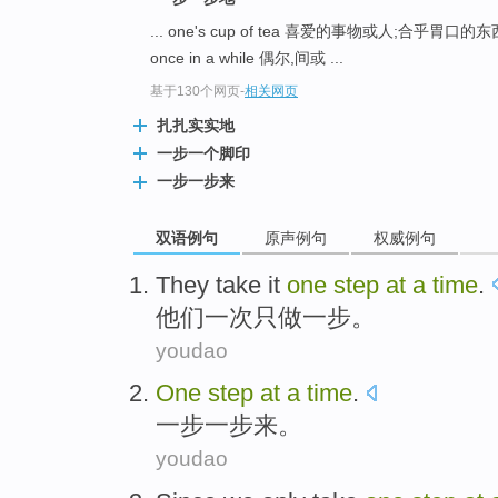
... one's cup of tea 喜爱的事物或人;合乎胃口的
once in a while 偶尔,间或 ...
基于130个网页
-
相关网页
扎扎实实地
一步一个脚印
一步一步来
双语例句
原声例句
权威例句
They
take it
one
step
at
a
time
.
他们
一
次
只
做
一步
。
youdao
One
step
at
a
time
.
一步
一步来。
youdao