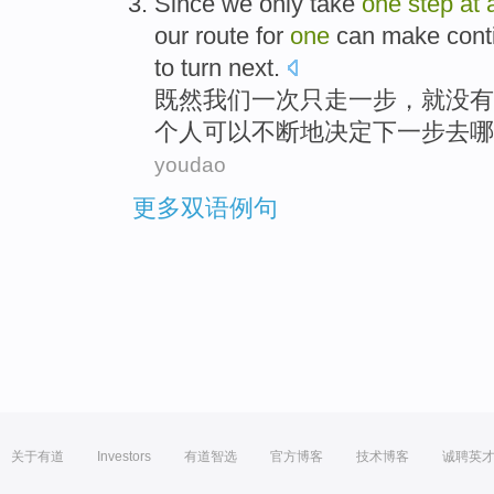
Since
we
only
take
one
step
at
our
route
for
one
can
make cont
to turn
next
.
既然
我们
一
次
只
走
一步，
就
没有
个人
可以
不断
地
决定
下一步去
哪
youdao
更多双语例句
关于有道
Investors
有道智选
官方博客
技术博客
诚聘英