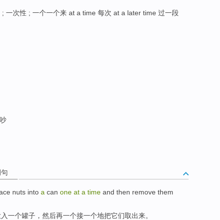
 一次性 ; 一个一个来 at a time 每次 at a later time 过一段
吵吵
例句
lace
nuts
into
a
can
one
at
a
time
and
then
remove
them
放入
一
个罐子，
然后再
一
个接一个地把
它们
取出
来。