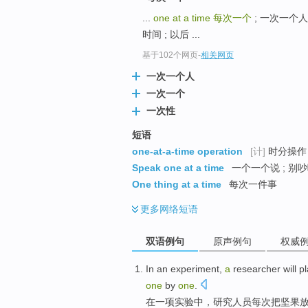
...
one at a time
每次一个
; 一次一个人 ;
时间 ; 以后 ...
基于102个网页
-
相关网页
一次一个人
一次一个
一次性
短语
one-at-a-time operation
[计]
时分操作
Speak one at a time
一个一个说 ; 别
One thing at a time
每次一件事
更多
网络短语
双语例句
原声例句
权威
In
an
experiment
,
a
researcher
will p
one
by
one
.
在
一
项
实验中
，
研究
人员
每次
把
坚果