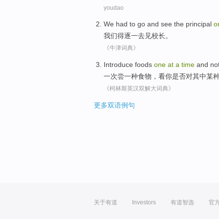
youdao
We
had to
go and
see
the principal
o
我们
得
逐一
去
见
校长
。
《牛津词典》
Introduce
foods
one
at
a
time
and no
一
次
尝
一
种
食物
，看
你
是否
对
其中
某
《柯林斯英汉双解大词典》
更多双语例句
关于有道
Investors
有道智选
官