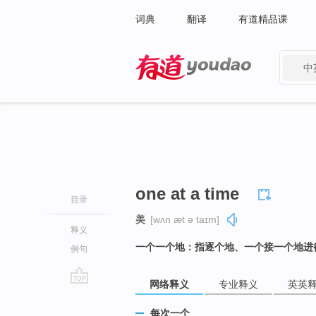
词典
翻译
有道精品课
中
有道 - 网易旗下搜索
one at a time
目录
美
[wʌn æt ə taɪm]
释义
一个一个地：指逐个地、一个接一个地进
例句
网络释义
专业释义
英英
go
top
每次一个