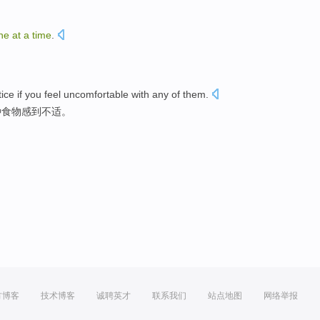
ne
at
a
time
.
tice
if
you
feel
uncomfortable
with
any
of them
.
种食物
感到
不适
。
方博客
技术博客
诚聘英才
联系我们
站点地图
网络举报