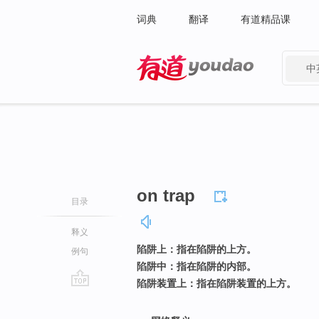
词典
翻译
有道精品课
中
有道 - 网易旗下搜索
on trap
目录
释义
陷阱上：指在陷阱的上方。
例句
陷阱中：指在陷阱的内部。
陷阱装置上：指在陷阱装置的上方。
go
top