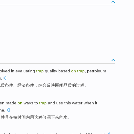
olved in evaluating
trap
quality
based
on
trap
,
petroleum
s.
地质
条件、
经济
条件，综合反映圈闭
品质
的过程。
een made
on
ways to
trap
and
use
this
water
when it
me.
步
并且
在
短时间内
用
这种
倾泻
下来
的
水
。