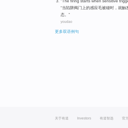
"The firing starts
when
sensitive
trigg
“
当
陷阱
阀门
上
的
感应
毛
被
碰时，就
触
态。”
youdao
更多双语例句
关于有道
Investors
有道智选
官