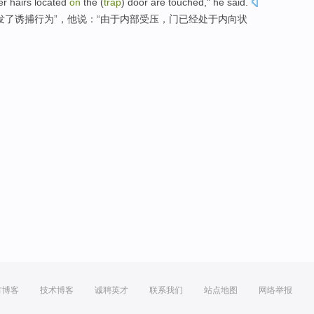
er
hairs
located
on
the (
trap
)
door
are touched
,"
he
said.
发
了诱捕行为”，他说：“由于内部受压，
门
已经处于内向状
方博客
技术博客
诚聘英才
联系我们
站点地图
网络举报