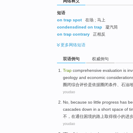
网络释义
短语
on trap spot
在场 ; 马上
condensdined on trap
凝汽筒
on trap contrary
正相反
更多
网络短语
双语例句
权威例句
Trap
comprehensive
evaluation
is
inv
geology
and
economic
consideration
圈闭
综合
评价
是
依据
圈闭条件、
石油
youdao
No
, because
so little
progress
has b
cascades
down
in
a
short
space
of
ti
不
，
在
通往
困境
的路上取得
很小
的
进
youdao