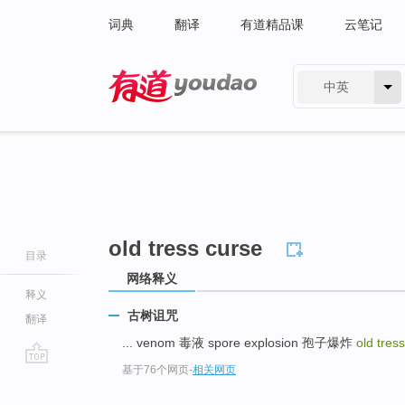
词典
翻译
有道精品课
云笔记
中英
有道 - 网易旗下搜索
old tress curse
目录
网络释义
释义
古树诅咒
翻译
... venom 毒液 spore explosion 孢子爆炸
old tres
基于76个网页
-
相关网页
go
top