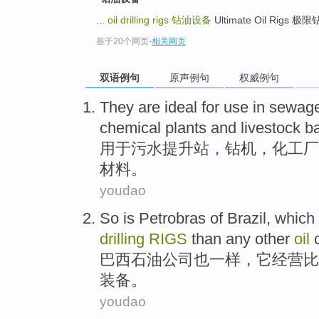
...
oil drilling rigs
钻油设备
Ultimate Oil Rigs 极
基于20个网页
-
相关网页
双语例句
原声例句
权威例句
They
are
ideal
for use
in
sewag
chemical plants and livestock b
用于
污水
提升
站
，
钻机
，
化工厂
材料。
youdao
So is Petrobras
of Brazil,
which
drilling
RIGS
than
any other
oil
巴西石油公司
也
一样，
它
经营
比
装备。
youdao