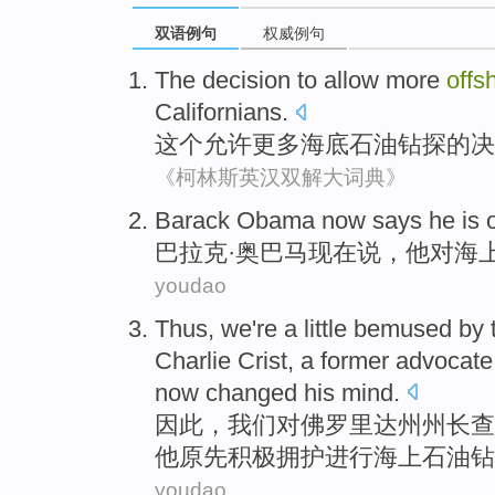
双语例句
权威例句
The
decision to
allow
more
offs
Californians
.
这个
允许
更多
海底
石油
钻探
的
决
《柯林斯英汉双解大词典》
Barack
Obama
now
says
he
is
巴拉克·
奥巴马
现在
说，
他
对
海
youdao
Thus
,
we
're a little
bemused by
Charlie
Crist
, a
former
advocate
now
changed his
mind.
因此
，
我们
对
佛罗里达州
州长
查
他
原先
积极拥护
进行
海上
石油
钻
youdao