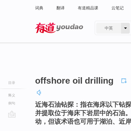
词典
翻译
有道精品课
云笔记
中英
有道 - 网易旗下搜索
offshore oil drilling
目录
释义
近海石油钻探：指在海床以下钻
例句
并提取位于海床下岩层中的石油
动，但该术语也可用于湖泊、近
go
top