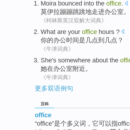
Moira
bounced
into the
office
.
莫伊拉蹦蹦
跳跳地
走进
办公室
。
《柯林斯英汉双解大词典》
What are
your
office
hours
?
你
的
办公
时间
是几点到几点？
《牛津词典》
She
's
somewhere
about the
off
她
在
办公室
附近
。
《牛津词典》
更多双语例句
百科
office
“office”是个多义词，它可以指o