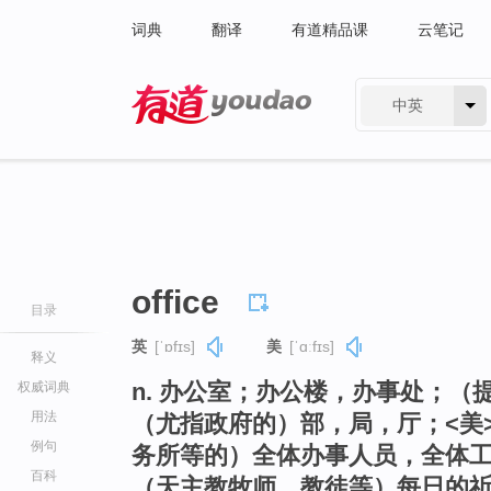
词典
翻译
有道精品课
云笔记
中英
有道 - 网易旗下搜索
office
目录
英
[ˈɒfɪs]
美
[ˈɑːfɪs]
释义
n. 办公室；办公楼，办事处；
权威词典
用法
（尤指政府的）部，局，厅；<美
例句
务所等的）全体办事人员，全体
百科
（天主教牧师、教徒等）每日的祈祷 （=