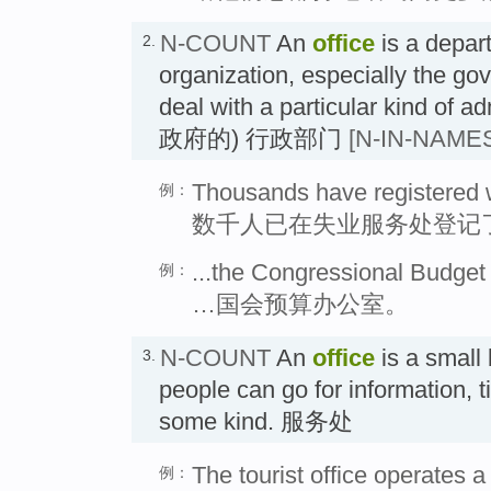
N-COUNT
An
office
is a depar
2.
organization, especially the g
deal with a particular kind of 
政府的) 行政部门
[N-IN-NAME
Thousands have registered 
例：
数千人已在失业服务处登记
...the Congressional Budget 
例：
…国会预算办公室。
N-COUNT
An
office
is a small
3.
people can go for information, ti
some kind. 服务处
The tourist office operates a
例：