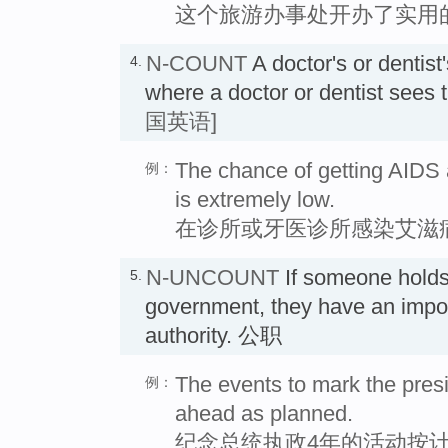
这个旅游办事处开办了实用
N-COUNT
A doctor's or dentist
4.
where a doctor or dentist sees
国英语]
The chance of getting AIDS at
例：
is extremely low.
在诊所或牙医诊所感染艾滋
N-UNCOUNT
If someone hold
5.
government, they have an import
authority. 公职
The events to mark the presi
例：
ahead as planned.
纪念总统执政4年的活动按