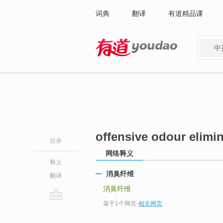
词典
翻译
有道精品课
中
有道 - 网易旗下搜索
offensive odour elimin
目录
网络释义
释义
消臭纤维
翻译
消臭纤维
基于1个网页
-
相关网页
go
top