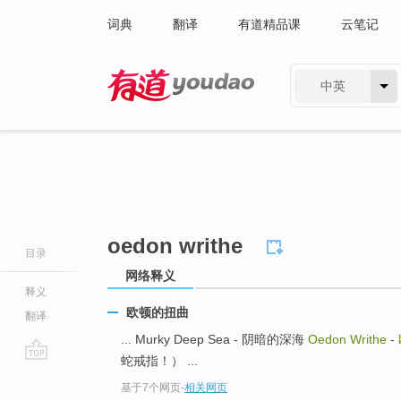
词典
翻译
有道精品课
云笔记
中英
有道 - 网易旗下搜索
oedon writhe
目录
网络释义
释义
欧顿的扭曲
翻译
... Murky Deep Sea - 阴暗的深海
Oedon Writhe
-
蛇戒指！） ...
go
基于7个网页
-
相关网页
top