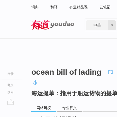
词典
翻译
有道精品课
云笔记
中英
有道 - 网易旗下搜索
ocean bill of lading
目录
释义
海运提单：指用于船运货物的提
例句
网络释义
专业释义
go
top