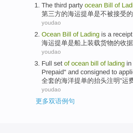
The third
party
ocean
Bill
of
Lad
第三
方
的
海运
提单
是
不
被接受
的
youdao
Ocean
Bill
of
Lading
is
a
receipt
海运提单
是
船上
装载
货物
的
收据
youdao
Full set
of
ocean
bill
of
lading
in
Prepaid
"
and consigned
to
appl
全套
的
海洋
提单
的抬头注明”
运
youdao
更多双语例句