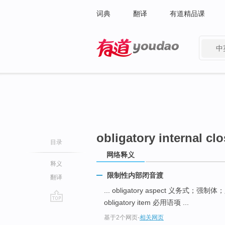
词典
翻译
有道精品课
中
有道 - 网易旗下搜索
obligatory internal cl
目录
网络释义
释义
限制性内部闭音渡
翻译
... obligatory aspect 义务式；强
obligatory item 必用语项 ...
go
基于2个网页
-
相关网页
top