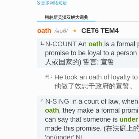
更多
网络短语
柯林斯英汉双解大词典
oath
CET6 TEM4
/əʊθ/
N-COUNT
An
oath
is a formal 
1.
promise to be loyal to a per
人或国家的) 誓言; 宣誓
He took an oath of loyalty t
例：
他做了效忠于政府的宣誓。
N-SING
In a court of law, wh
2.
oath
, they make a formal promis
can say that someone is
under
made this promise. (在法庭
'on/under' N]