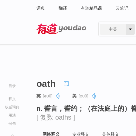
词典
翻译
有道精品课
云笔记
中英
有道 - 网易旗下搜索
oath
目录
英
[əʊθ]
美
[oʊθ]
释义
n. 誓言，誓约；（在法庭上的）
权威词典
用法
[ 复数 oaths ]
例句
网络释义
专业释义
英英释义