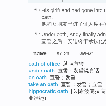
His girlfriend had gone into
例：
oath.
他的女朋友已进了证人席并
Under oath, Andy finally admi
例：
宣誓之后，安迪终于承认他
词组短语
同近义词
词语辨析
oath of office
就职宣誓
under oath
宣誓；发誓说真话
on oath
宣誓；发誓
take an oath
宣誓；发誓；立誓
hippocratic oath
[医]希波克拉
业准绳）