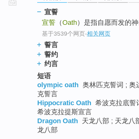
go
宣誓
top
宣誓
（
Oath
）是指自愿而发的神圣
基于3539个网页
-
相关网页
誓言
誓约
约言
短语
olympic oath
奥林匹克誓词 ; 奥
克誓言
Hippocratic Oath
希波克拉底誓词 
希波克拉提斯宣言
Dragon Oath
天龙八部 ; 天龙八部
龙八部