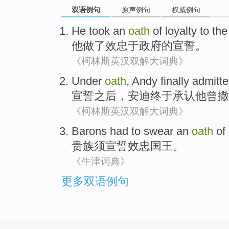
双语例句
原声例句
权威例句
He
took
an
oath
of
loyalty
to
the
他
做了
效忠
于政府
的
宣誓。
《柯林斯英汉双解大词典》
Under
oath
,
Andy
finally
admitte
宣誓
之后，
安迪
终于
承认
他
曾
撒
《柯林斯英汉双解大词典》
Barons
had to
swear an
oath
of
贵族
须
宣誓
效忠
国王。
《牛津词典》
更多双语例句