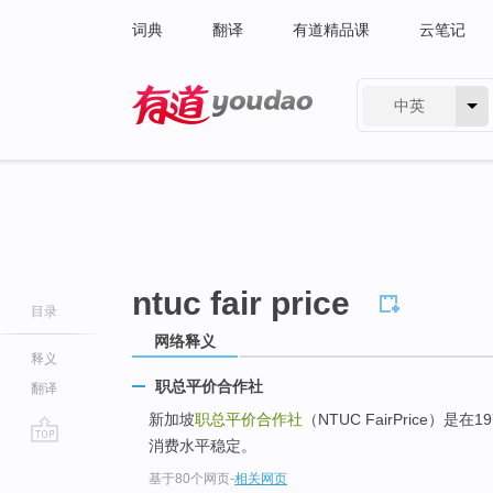
词典
翻译
有道精品课
云笔记
中英
有道 - 网易旗下搜索
ntuc fair price
目录
网络释义
释义
职总平价合作社
翻译
新加坡
职总平价合作社
（NTUC FairPrice
消费水平稳定。
go
基于80个网页
-
相关网页
top