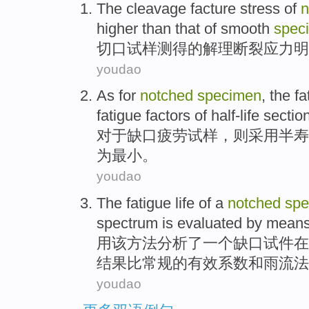
The
cleavage
facture
stress
of
n
higher
than that of
smooth
spec
切口
试样
测得的
解理
断裂
应力
明
youdao
As for
notched
specimen
, the
fa
fatigue factors
of
half-life sectio
对于
缺口
疲劳
试样
，则
采用
半
寿
为
最小
。
youdao
The
fatigue life
of
a
notched
spe
spectrum
is
evaluated
by
mean
用
该
方法
分析
了
一个
缺口
试件
在
结果比常规的有效系数和雨流法
youdao