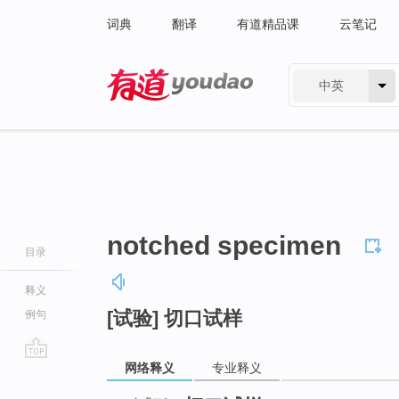
词典
翻译
有道精品课
云笔记
中英
有道 - 网易旗下搜索
notched specimen
目录
释义
[试验] 切口试样
例句
网络释义
专业释义
go
top