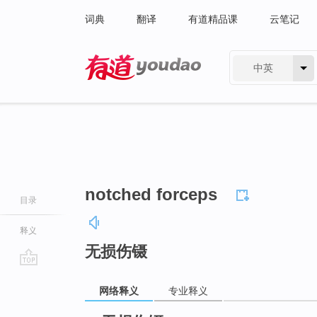
词典
翻译
有道精品课
云笔记
中英
有道 - 网易旗下搜索
notched forceps
目录
释义
无损伤镊
go
网络释义
专业释义
top