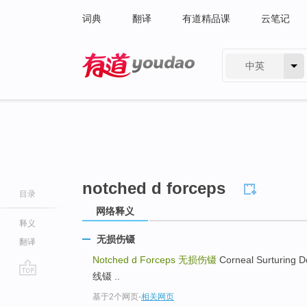
词典
翻译
有道精品课
云笔记
中英
有道 - 网易旗下搜索
notched d forceps
目录
网络释义
释义
无损伤镊
翻译
Notched d Forceps
无损伤镊
Corneal Surturing
线镊 ..
go
基于2个网页
-
相关网页
top