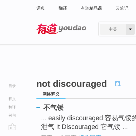
词典
翻译
有道精品课
云笔记
中英
有道 - 网易旗下搜索
not discouraged
目录
网络释义
释义
不气馁
翻译
例句
... easily discouraged 容易气
泄气 It Discouraged 它气馁 ...
go