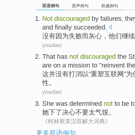
双语例句
原声例句
权威例句
Not
discouraged
by
failures
,
the
and
finally
succeeded
.
没有
因为
失败
而
灰心
，
他们
继续
youdao
That
has
not
discouraged
the
St
are on a
mission
to
"
reinvent
the
这
并
没有
打消
以
“
重塑
互联网
”为
性。
youdao
She
was determined
not
to
be t
她
下
了
决心
不要
太
气馁。
《柯林斯英汉双解大词典》
更多双语例句