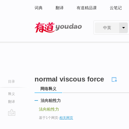
词典
翻译
有道精品课
云笔记
中英
有道 - 网易旗下搜索
normal viscous force
目录
网络释义
释义
法向粘性力
翻译
法向粘性力
基于1个网页
-
相关网页
go
top