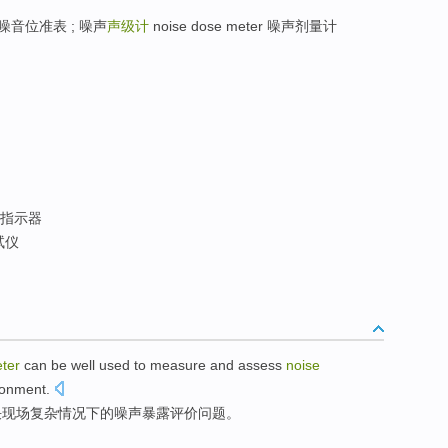
 噪音位准表 ; 噪声
声级计
noise dose meter 噪声剂量计
指示器
试仪
ter
can be
well
used to
measure
and
assess
noise
ronment
.
决现场
复杂
情况下的
噪声
暴露
评价
问题。