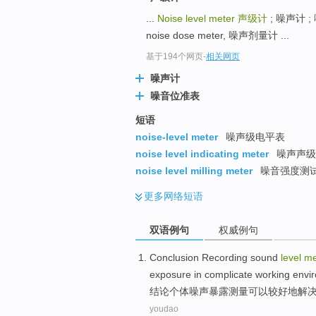
...
Noise level meter
声级计
; 噪声计 ;
noise dose meter, 噪声剂量计 ...
基于194个网页
-
相关网页
噪声计
噪音位准表
短语
noise-level meter
噪声级电平表
noise level indicating meter
噪声声级
noise level milling meter
噪音强度测
更多
网络短语
双语例句
权威例句
Conclusion
Recording
sound
level
me
exposure
in
complicate
working
envi
结论
个体
噪声
暴露
测量
可以
较好地
解
youdao