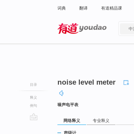
词典
翻译
有道精品课
中
有道 - 网易旗下搜索
noise level meter
目录
释义
噪声电平表
例句
网络释义
专业释义
go
top
声级计