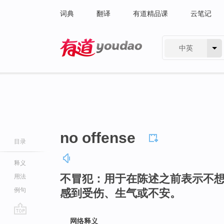
词典
翻译
有道精品课
云笔记
中英
有道 - 网易旗下搜索
no offense
目录
释义
不冒犯：用于在陈述之前表示不
用法
例句
感到受伤、生气或不安。
go
网络释义