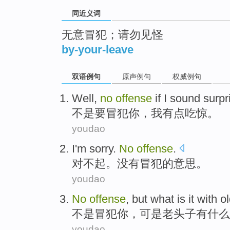
同近义词
无意冒犯；请勿见怪
by-your-leave
双语例句
原声例句
权威例句
Well,
no
offense
if
I
sound surpr
不是
要
冒犯
你，
我
有点
吃惊。
youdao
I'm sorry
.
No
offense
.
对不起
。
没有
冒犯
的意思。
youdao
No
offense
,
but
what
is it with
o
不是
冒犯你
，
可是
老头子
有什么
youdao