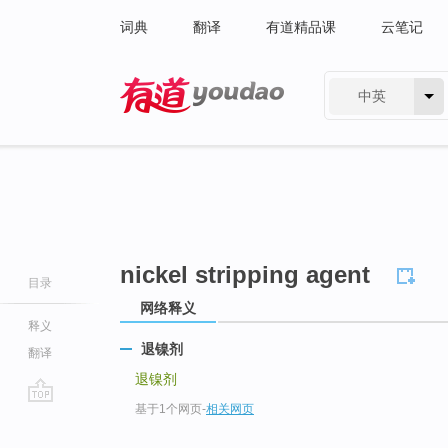
词典
翻译
有道精品课
云笔记
中英
有道 - 网易旗下搜索
nickel stripping agent
目录
网络释义
释义
退镍剂
翻译
退镍剂
基于1个网页
-
相关网页
go
top