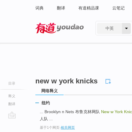
词典
翻译
有道精品课
云笔记
中英
有道 - 网易旗下搜索
new w york knicks
目录
网络释义
释义
纽约
翻译
... Brooklyn n Nets 布鲁克林网队
New w York Kni
人队 ...
go
基于1个网页
-
相关网页
top