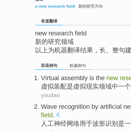
top
a new research field
新的研究方向
有道翻译
new research field
新的研究领域
以上为机器翻译结果，长、整句
双语例句
权威例句
Virtual
assembly
is
the
new
res
虚拟
装配
是
虚拟
现实
领域
中
一个
youdao
Wave
recognition
by artificial
ne
field
.
人工
神经
网络
用于
波形
识别
是
一