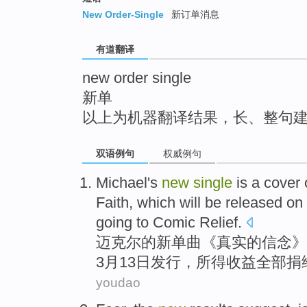
top
New Order-Single
新订单消息
有道翻译
new order single
新单
以上为机器翻译结果，长、整句
双语例句
权威例句
Michael
's
new
single
is a cover
Faith, which
will be
released
on
going to
Comic Relief
.
迈克尔
的
新
单曲
《
真实
的
信念》
3
月
13
日
发行
，
所得
收益全部捐
youdao