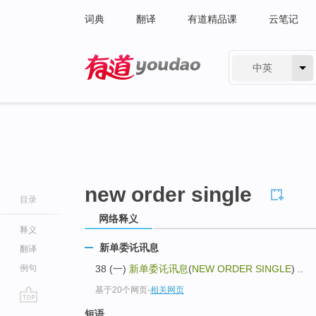
词典
翻译
有道精品课
云笔记
中英
有道 - 网易旗下搜索
new order single
目录
网络释义
释义
新单委讬讯息
翻译
例句
38 (一)
新单委讬讯息
(
NEW ORDER SINGLE
) ..
基于20个网页
-
相关网页
go
短语