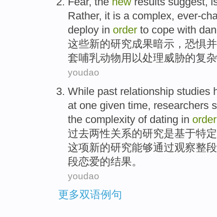
Fear
,
the
new
results
suggest
,
i
Rather
, it is a
complex
,
ever-ch
deploy in
order
to
cope with
dan
这些
新的
研究成果
暗示
，
恐惧
并
套
哺乳动物
用以
处理
威胁
的
复杂
youdao
While past
relationship
studies
at
one
given
time
,
researchers
the
complexity
of
dating
in
order
过去
两性
关系
的
研究
是
基于
特定
这项
新的
研究
能够
通过观察整段
段恋爱
的
结果
。
youdao
更多双语例句