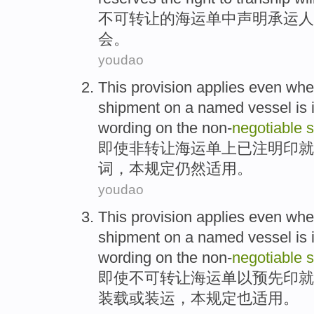
不可
转让
的
海运单中声明
承运人
会。
youdao
This
provision
applies
even wh
shipment on a
named
vessel
is
wording
on
the non-
negotiable
即使
非
转让海运单上已
注明
印
就
词，
本
规定
仍然适用
。
youdao
This
provision
applies
even wh
shipment
on a named
vessel
is
wording
on
the
non-
negotiable
即使
不可转让
海运单以
预先
印就
装载
或
装运
，
本
规定
也适用
。