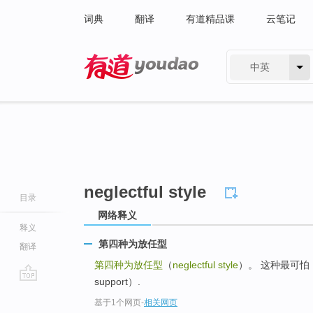
词典
翻译
有道精品课
云笔记
中英
有道 - 网易旗下搜索
neglectful style
目录
网络释义
释义
第四种为放任型
翻译
第四种为放任型
（
neglectful style
）。 这种最可怕，控
support）.
go
基于1个网页
-
相关网页
top