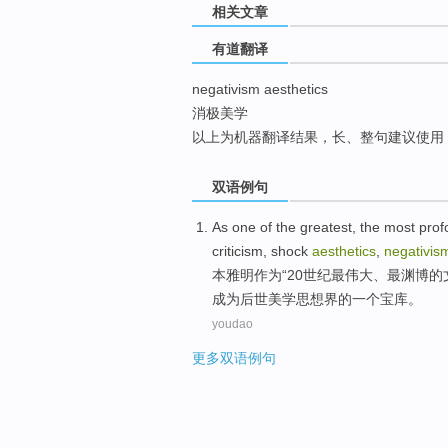
相关文章
top
有道翻译
negativism aesthetics
消极美学
以上为机器翻译结果，长、整句建议使用
双语例句
As
one of the
greatest
, the
most
prof
criticism
,
shock
aesthetics
,
negativis
本雅明
作为
“
20
世纪
最伟大
、
最
渊博
的
成为
后世
美学
思想界的
一个
宝库
。
youdao
更多双语例句