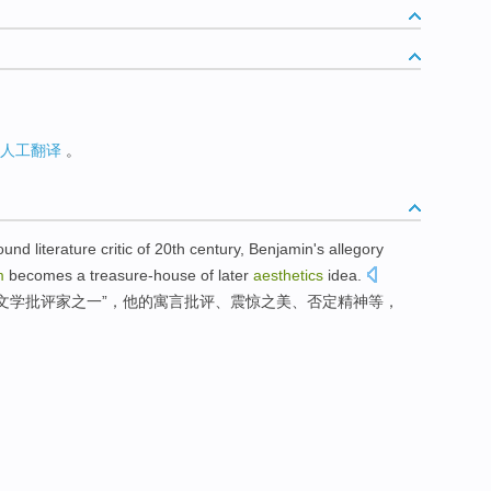
人工翻译
。
ound
literature
critic
of
20th
century
, Benjamin
's
allegory
m
becomes
a
treasure-house
of
later
aesthetics
idea.
文学
批评家
之一”，他
的
寓言
批评
、
震惊
之
美
、
否定精神等
，