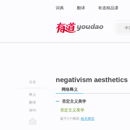
词典
翻译
有道精品课
中
有道 - 网易旗下搜索
negativism aesthetics
目录
网络释义
释义
否定主义美学
翻译
否定主义美学
例句
基于1个网页
-
相关网页
go