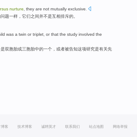
rsus
nurture
,
they
are not
mutually
exclusive
.
的
问题
一样，
它们
之间
并
不是
互相
排斥的。
ild
was
a
twin
or
triplet
,
or
that
the study
involved
the
子
是
双胞胎
或
三胞胎
中的
一
个，
或者
被告知
这项
研究是
有关
先
方博客
技术博客
诚聘英才
联系我们
站点地图
网络举报