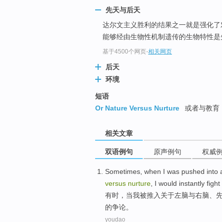
先天与后天
达尔文主义胜利的结果之一就是强化了
能够经由生物性机制遗传的生物特性是
基于4500个网页
-
相关网页
后天
环境
短语
Or Nature Versus Nurture
或者与教育
相关文章
双语例句
原声例句
权威
Sometimes
,
when
I
was
pushed
into
versus
nurture
,
I
would
instantly
fight
有时
，
当
我
被
推
入
关于
左
脑
与
右脑
、
的争论。
youdao