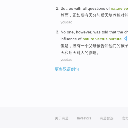
But
,
as
with
all
questions
of
nature
ve
然而
，
正如
所有
天分
与
后天
培养
相对
youdao
No
one
,
however
,
was
told
that
the
ch
influence
of
nature
versus
nurture
.
但是
，
没有
一
个父母
被
告知
他们
的
孩
天和后天对人
的
影响
。
youdao
更多双语例句
关于有道
Investors
有道智选
官