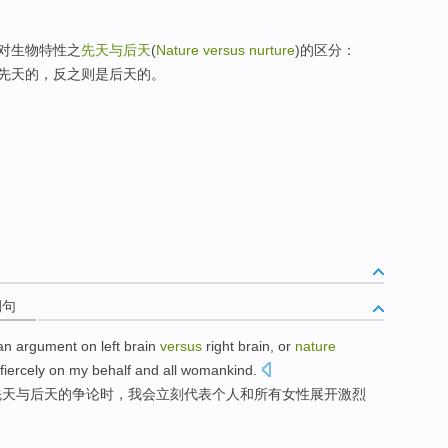
对生物特性之
先天与后天
(
Nature versus nurture
)的区分：
先天的，反之则是后天的。
例句
an
argument
on
left
brain
versus
right
brain
, or
nature
fiercely
on my
behalf
and
all
womankind
.
先天
与
后天
的
争论
时，
我会
立刻
代表个人
和
所有
女性展开
激烈