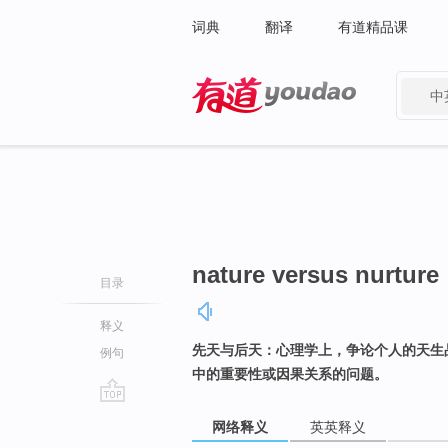
词典
翻译
有道精品课
中
有道 - 网易旗下搜索
nature versus nurture
目录
释义
先天与后天：心理学上，争论个人的天生
例句
中的重要性或因果关系的问题。
go
网络释义
英英释义
top