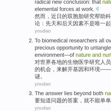
radical new
conclusion
: that
nat
elemental forces at
work
.
然而
，近日的
双胞胎
研究
帮助
科
论
：
先天
和
后天因素
不是
唯一
起
youdao
To
biomedical
researchers
all o
precious
opportunity
to
untangle
environment
—
of
nature
and
nur
对
世界各地
的
生物医学
研究人员
的
机会
，
来
解开
基因
和
环境
——
谜。
youdao
The
answer
lies
beyond
both
na
要知道问题
的答案，就
不能单单
youdao