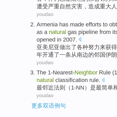
遭受
严重
自然灾害，
造成重大人
youdao
Armenia
has made
efforts
to
obt
as
a
natural
gas
pipeline
from
i
opened
in
2007.
亚美尼亚
做出
了
各种努力
来
获得
年
开通
了
一条
从
南边
的
邻国
伊朗
youdao
The
1-Nearest-
Neighbor
Rule
(
natural
classification
rule.
最邻近
法则
（
1-NN
）
是
最简单
youdao
更多双语例句