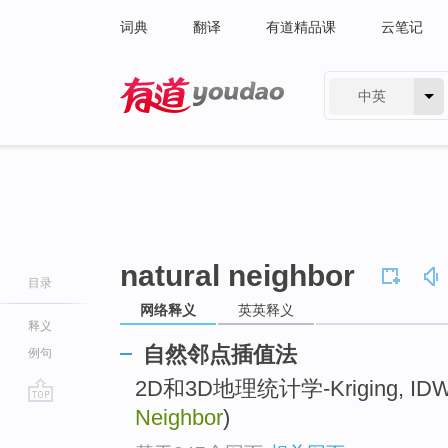
词典
翻译
有道精品课
云笔记
中英
有道 - 网易旗下搜索
natural neighbor
目录
网络释义
英英释义
释义
自然邻点插值法
例句
2D和3D地理统计学-Kriging, ID
Neighbor
)
go
top