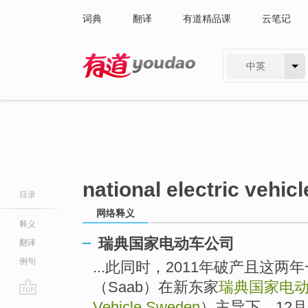
词典
翻译
有道精品课
云笔记
中英
有道 - 网易旗下搜索
national electric vehic
目录
网络释义
释义
瑞典国家电动车公司
翻译
例句
...此同时，2011年破产且这
（Saab）在新东家
瑞典国家电
go
Vehicle Sweden
）主导下，12月