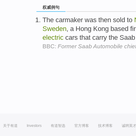
权威例句
The carmaker was then sold to
Sweden
, a Hong Kong based fir
electric
cars that carry the Saa
BBC:
Former Saab Automobile chiefs
关于有道
Investors
有道智选
官方博客
技术博客
诚聘英