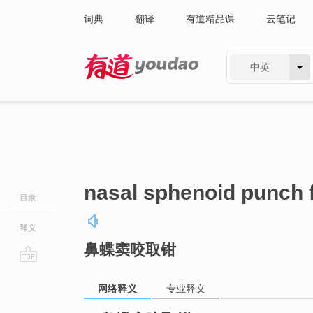
词典
翻译
有道精品课
云笔记
中英
有道 - 网易旗下搜索
nasal sphenoid punch 
目录
释义
鼻蝶窦咬取钳
go
top
网络释义
专业释义