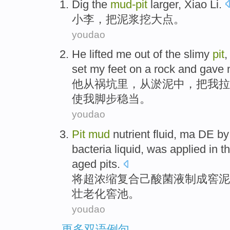
Dig
the
mud-pit
larger
, Xiao Li.
小李，
把
泥浆
挖
大点。
youdao
He
lifted
me
out of the
slimy
pit
set
my
feet
on
a
rock
and
gave
m
他
从
祸
坑里
，从
淤泥中
，把
我
拉
使
我脚步稳当。
youdao
Pit
mud
nutrient fluid, ma DE b
bacteria
liquid
, was
applied
in t
aged
pits
.
将超浓缩复合己酸
菌
液
制成
窖
泥
壮老化窖池。
youdao
更多双语例句