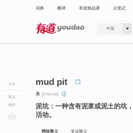
词典
翻译
有道精品课
云笔记
中英
有道 - 网易旗下搜索
mud pit
目录
美
[mʌd pɪt]
释义
泥坑：一种含有泥浆或泥土的坑
例句
活动。
go
top
网络释义
专业释义