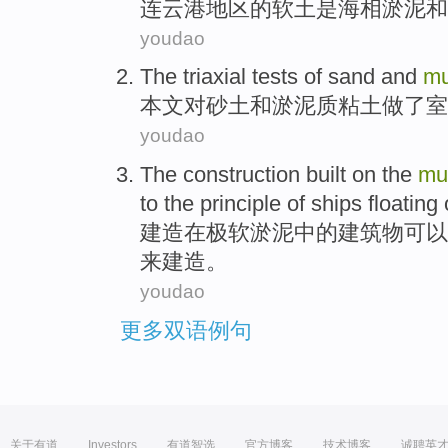
连云港地区
的
软
土
是
海相
淤泥
和
youdao
The triaxial
tests
of
sand
and
m
本文
对
砂土
和
淤泥质
粘土做了
室
youdao
The
construction built
on
the
mu
to
the
principle
of
ships
floating
建造
在
极软淤泥
中的
建筑物
可以
来建造。
youdao
更多双语例句
关于有道
Investors
有道智选
官方博客
技术博客
诚聘英