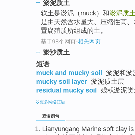
淤泥质土
软土是淤泥（muck）和
淤泥质
是由天然含水量大、压缩性高、
置腐殖质所组成的土。
基于98个网页
-
相关网页
淤沙质土
短语
muck and mucky soil
淤泥和淤
mucky soil layer
淤泥质土层
residual mucky soil
残积淤泥类
更多
网络短语
双语例句
Lianyungang
Marine
soft
clay
is