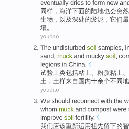
eventually
dries
to form
new
an
同样
，
海洋
下面
的
陆地
也
会
突然
生物
，
以及
深处
的
淤泥
，它们
最
壤。
youdao
The
undisturbed
soil
samples
,
i
sand
,
muck
and
mucky
soil
,
com
legions in
China
.
试验
土
类
包括
粘土
、
粉
质粘土、
土
，土
样
来自
国内
十
余个
不同
地
youdao
We
should
reconnect
with the
w
whom
muck
and
compost were
improve
soil
fertility
.
我们
应该
重新
运用
祖先
留下
的
智