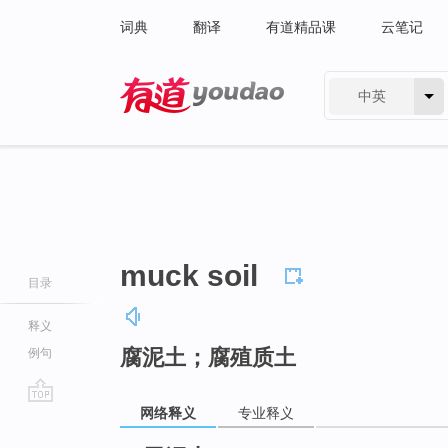
词典
翻译
有道精品课
云笔记
中英
有道 - 网易旗下搜索
muck soil
目录
释义
腐泥土；腐殖质土
例句
网络释义
专业释义
go
top