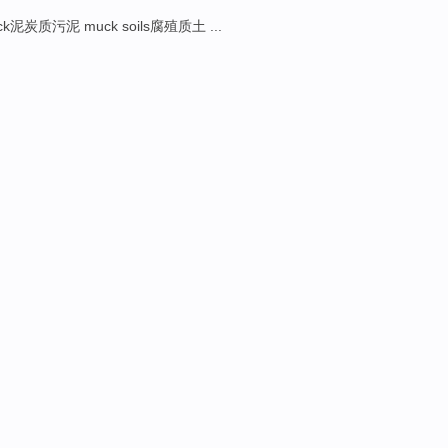
uck泥炭质污泥 muck soils腐殖质土 ...