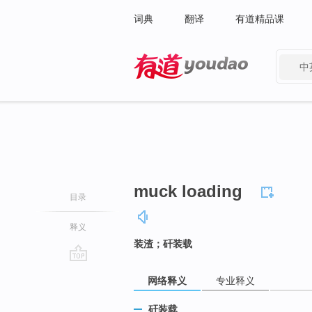
词典
翻译
有道精品课
中
有道 - 网易旗下搜索
muck loading
目录
释义
装渣；矸装载
go
网络释义
专业释义
top
矸装载