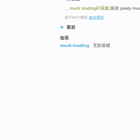
...
muck loading
矸装载
;装岩 peaty m
基于94个网页
-
相关网页
装岩
短语
muck-loading
无轨装碴