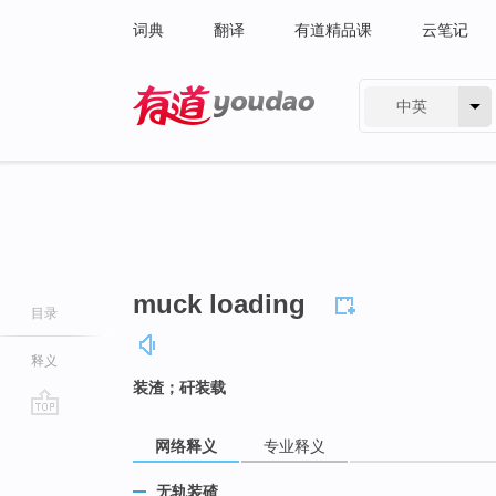
词典
翻译
有道精品课
云笔记
中英
有道 - 网易旗下搜索
muck loading
目录
释义
装渣；矸装载
go
网络释义
专业释义
top
无轨装碴