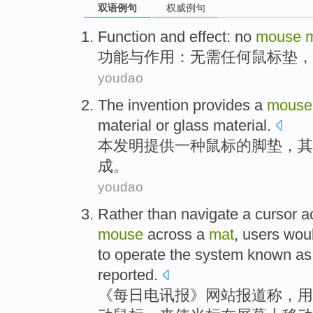
双语例句
权威例句
Function
and
effect
:
no
mouse
功能
与
作用
：
无需任何
鼠标
垫
，
youdao
The invention
provides
a
mouse
material
or
glass
material
.
本
发明
提供
一种
鼠标
的
脚垫
，
其
成。
youdao
Rather than navigate a
cursor a
mouse
across a
mat
,
users
wou
to
operate
the
system
known a
reported
.
《每日电讯报》网站
报道称
，
用