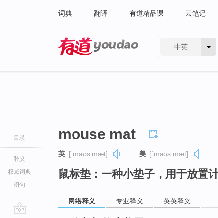
词典
翻译
有道精品课
云笔记
中英
有道 - 网易旗下搜索
mouse mat
目录
英
[ˈmaʊs mæt]
美
[ˈmaʊs mæt]
释义
鼠标垫：一种小垫子，用于放置
权威词典
例句
网络释义
专业释义
英英释义