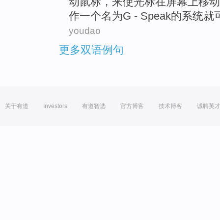
动
鼠标，来使
光标
在
屏幕上
移动
作
一个
名为G -
Speak
的
系统
就
youdao
更多双语例句
关于有道
Investors
有道智选
官方博客
技术博客
诚聘英