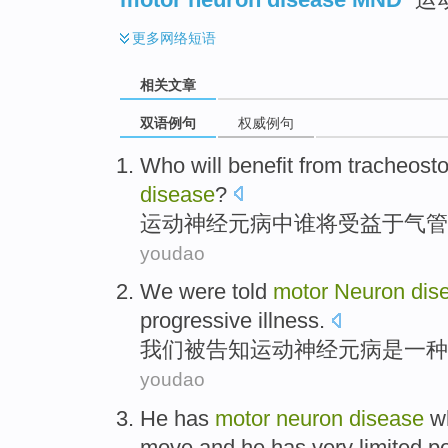
更多
网络短语
相关文章
双语例句
权威例句
Who
will
benefit from
tracheost
disease
?
运动
神经元
病
中
谁
将
受益
于
气管
youdao
We
were
told
motor
Neuron
dis
progressive
illness
.
我们
被
告知
运动
神经元
病
是
一种
youdao
He
has
motor
neuron
disease
w
move
and
he
has very limited 