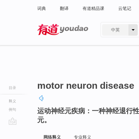
词典
翻译
有道精品课
云笔记
中英
有道 - 网易旗下搜索
motor neuron disease
目录
释义
运动神经元疾病：一种神经退行
例句
元。
go
top
网络释义
专业释义