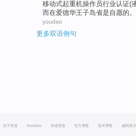
移动式
起重机
操作员
行业
认证
(
而
在
爱德华
王子
岛
省是
自愿
的。
youdao
更多双语例句
关于有道
Investors
有道智选
官方博客
技术博客
诚聘英