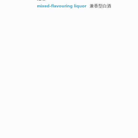
mixed-flavouring liquor
兼香型白酒