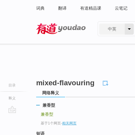
词典
翻译
有道精品课
云笔记
中英
有道 - 网易旗下搜索
mixed-flavouring
目录
网络释义
释义
兼香型
兼香型
go
基于1个网页
-
相关网页
top
短语