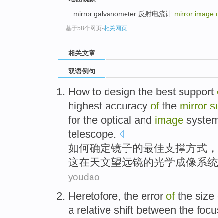
... mirror galvanometer 反射电流计
mirror image 
基于58个网页
-
相关网页
相关文章
双语例句
How to
design
the
best
support
highest
accuracy
of
the
mirror
s
for
the
optical
and
image
syste
telescope.
如何
确定
镜子
的
最佳
支撑
方式，
这
在
天文望远镜
的
光学
成像
系统
youdao
Heretofore
, the
error
of
the size
a
relative
shift between
the
focu