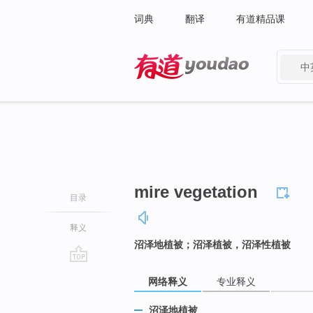
词典
翻译
有道精品课
中
有道 - 网易旗下搜索
mire vegetation
目录
释义
沼泽地植被；沼泽植被，沼泽性植被
go
网络释义
专业释义
top
沼泽地植被