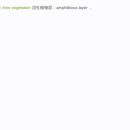
：
mire vegetation
沼生植物层：amphibious layer ...