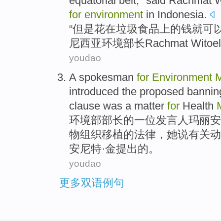
equatorial
belt," said
Rachmat
W
for
environment
in
Indonesia
.
“
但是
花
在
垃圾
食品
上
的
钱
就
可
尼西亚
环境
部长
Rachmat
Wito
youdao
A
spokesman
for
Environment
M
introduced the
proposed
bannin
clause
was
a matter
for
Health
环境部
部长
的
一
位发言人
玛丽安
物组织
移植
的
法律
，她
说
有关动
安
尼特·
金
提出的。
youdao
更多双语例句