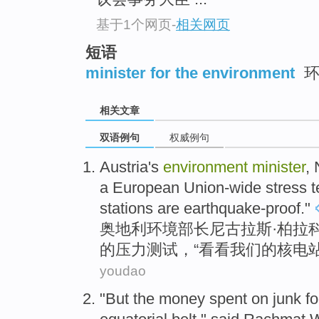
基于1个网页
-
相关网页
短语
minister for the environment
环
相关文章
双语例句
权威例句
Austria
's
environment
minister
,
a
European
Union-wide
stress
t
stations
are earthquake-proof
."
奥地利
环境
部长
尼古拉斯
·柏拉
的
压力
测试
，“
看看
我们
的
核电
youdao
"
But
the
money
spent
on
junk
f